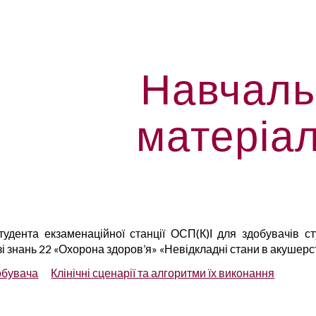
ip to main content
Skip to navigat
Навчаль
матеріа
тудента е
кзаменаційної станції ОСП(К)І для здобувачів с
 знань 22 «Охорона здоров’я» «Невідкладні стани в акушерств
добувача
Клінічні сценарії та алгоритми їх виконання