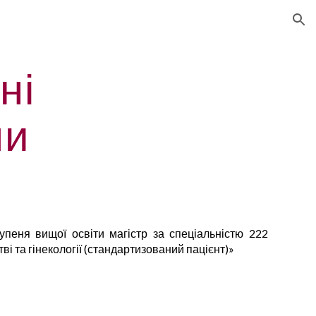
ion
ні
ли
тупеня вищої освіти магістр за спеціальністю 222
і та гінекології (стандартизований пацієнт)»