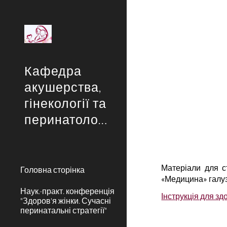
Sk
Кафедра
акушерства,
гінекології та
перинатології
Матеріали для с
Головна сторінка
«Медицина» галузі
Наук.-практ. конференція
Інструкція для з
"Здоров'я жінки. Сучасні
перинатальні стратегії"