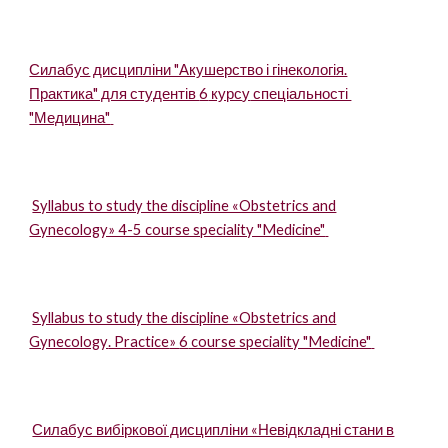
Силабус
дисципліни "Акушерство і гінекологія.
Практика" для студентів
6
курс
у
спеціальності
"Медицина"
Syllabus to study the discipline «Obstetrics and
Gynecology» 4-5 course speciality "Medicine"
Syllabus to study the discipline «Obstetrics and
Gynecology
. Practice
»
6
course speciality "Medicine"
Силабус вибіркової дисципліни «Невідкладні стани в