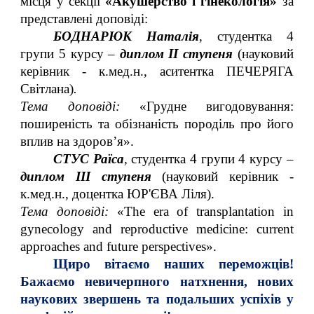
місця у секції
«Акушерство і гінекологія»
за
представлені доповіді:
БОДНАРЮК Наталія
, студентка 4
групи 5 курсу –
диплом ІІ ступеня
(науковий
керівник - к.мед.н., аситентка ПЕЧЕРЯГА
Світлана)
.
Тема доповіді:
«Грудне вигодовування:
поширеність та обізнаність породіль про його
вплив на здоров’я».
СТУС Раїса
,
студентка 4 групи 4 курсу –
диплом ІІІ ступеня
(науковий керівник -
к.мед.н., доцентка ЮР'ЄВА Ліля).
Тема доповіді:
«The era of transplantation in
gynecology and reproductive medicine: current
approaches and future perspectives».
Щиро вітаємо наших переможців!
Бажаємо невичерпного натхнення, нових
наукових звершень та подальших успіхів у