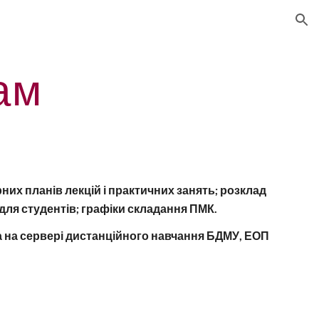
ion
ам
них планів лекцій і практичних занять; розклад
 для студентів; графіки складання ПМК.
 на сервері дистанційного навчання БДМ
У, ЕОП