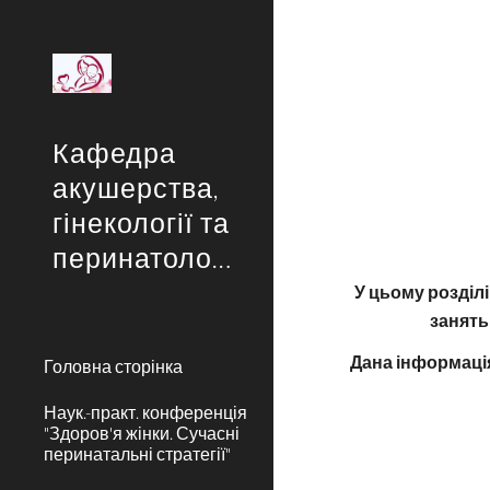
Sk
Кафедра
акушерства,
гінекології та
перинатології
У цьому розділ
занять
Дана інформаці
Головна сторінка
Наук.-практ. конференція
"Здоров'я жінки. Сучасні
перинатальні стратегії"