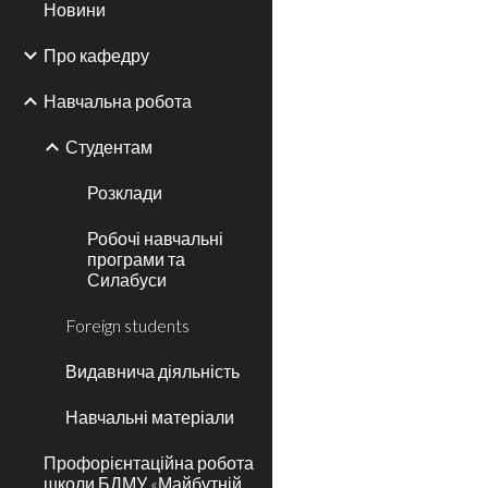
Новини
Про кафедру
Навчальна робота
Студентам
Розклади
Робочі навчальні
програми та
Силабуси
Foreign students
Видавнича діяльність
Навчальні матеріали
Профорієнтаційна робота
школи БДМУ «Майбутній