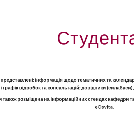
ip to main content
Skip to navigat
Студент
і представлені: інформація щодо тематичних та календар
 і графік відробок та консультацій; довідники (силабуси)
я також розміщена на інформаційних стендах кафедри та
eOsvita
.