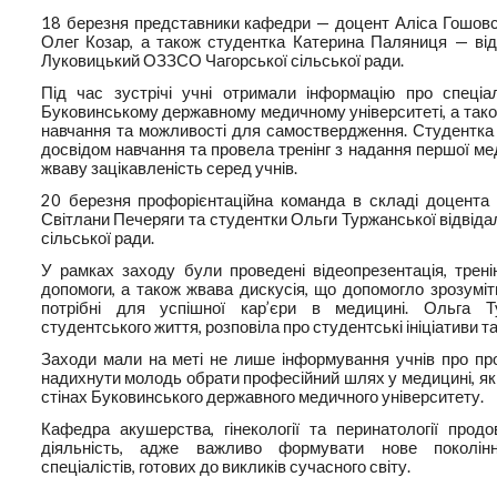
18 березня представники кафедри — доцент Аліса Гошовсь
Олег Козар, а також студентка Катерина Паляниця — від
Луковицький ОЗЗСО Чагорської сільської ради.
Під час зустрічі учні отримали інформацію про спеціа
Буковинському державному медичному університеті, а так
навчання та можливості для самоствердження. Студентка
досвідом навчання та провела тренінг з надання першої м
жваву зацікавленість серед учнів.
20 березня профорієнтаційна команда в складі доцента С
Світлани Печеряги та студентки Ольги Туржанської відвіда
сільської ради.
У рамках заходу були проведені відеопрезентація, трені
допомоги, а також жвава дискусія, що допомогло зрозуміт
потрібні для успішної кар’єри в медицині. Ольга Т
студентського життя, розповіла про студентські ініціативи т
Заходи мали на меті не лише інформування учнів про про
надихнути молодь обрати професійний шлях у медицині, як
стінах Буковинського державного медичного університету.
Кафедра акушерства, гінекології та перинатології прод
діяльність, адже важливо формувати нове поколінн
спеціалістів, готових до викликів сучасного світу.
e