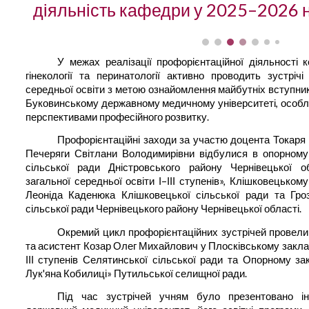
діяльність кафедри у 2025–2026 
У межах реалізації профорієнтаційної діяльності
гінекології та перинатології активно проводить зустріч
середньої освіти з метою ознайомлення майбутніх вступни
Буковинському державному медичному університеті, особл
перспективами професійного розвитку.
Профорієнтаційні заходи за участю доцента Токаря
Печеряги Світлани Володимирівни відбулися в опорному 
сільської ради Дністровського району Чернівецької 
загальної середньої освіти І–ІІІ ступенів», Клішковецьком
Леоніда Каденюка Клішковецької сільської ради та Гроз
сільської ради Чернівецького району Чернівецької області.
Окремий цикл профорієнтаційних зустрічей провел
та асистент Козар Олег Михайлович у Плосківському закладі
ІІІ ступенів Селятинської сільської ради та Опорному зак
Лук'яна Кобилиці» Путильської селищної ради.
Під час зустрічей учням було презентовано і