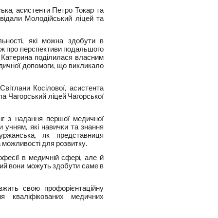
ка, асистенти Петро Токар та
відали Молодійський ліцей та
льності, які можна здобути в
ож про перспективи подальшого
 Катерина поділилася власним
едичної допомоги, що викликало
вітлани Косілової, асистента
ла Чагорський ліцей Чагорської
нг з надання першої медичної
и учням, які навички та знання
уржанська, як представниця
а можливості для розвитку.
фесії в медичній сфері, але й
ий вони можуть здобути саме в
овжить свою профорієнтаційну
я кваліфікованих медичних