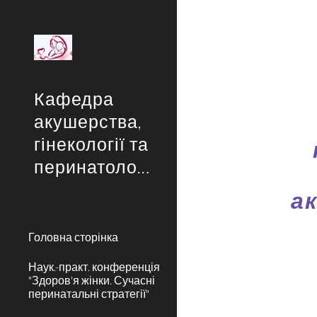
Sk
Кафедра
акушерства,
гінекології та
перинатології
а
Головна сторінка
Наук.-практ. конференція
"Здоров'я жінки. Сучасні
перинатальні стратегії"