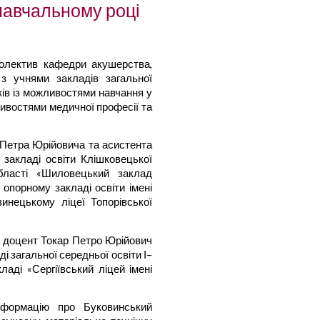
навчальному році
 колектив кафедри акушерства,
і з учнями закладів загальної
ків із можливостями навчання у
ивостями медичної професії та
 Петра Юрійовича та асистента
закладі освіти Клішковецької
області «Шиловецький заклад
у опорному закладі освіти імені
инецькому ліцеї Топорівської
и доцент Токар Петро Юрійович
 загальної середньої освіти І–
ладі «Сергіївський ліцей імені
нформацію про Буковинський