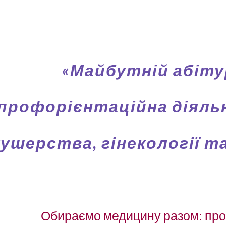
ip to main content
Skip to navigat
«Майбутній абіту
профорієнтаційна діяль
кушерства, гінекології т
Обираємо медицину разом: про