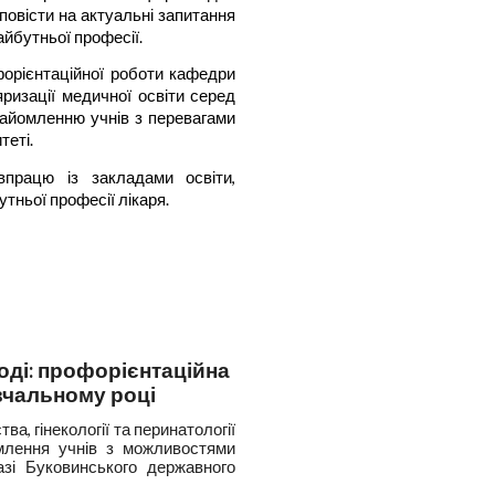
дповісти на актуальні запитання
йбутньої професії.
орієнтаційної роботи кафедри
яризації медичної освіти серед
найомленню учнів з перевагами
еті.
працю із закладами освіти,
ньої професії лікаря.
оді: профорієнтаційна
вчальному році
а, гінекології та перинатології
омлення учнів з можливостями
зі Буковинського державного