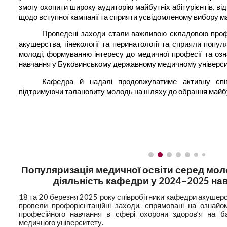
змогу охопити широку аудиторію майбутніх абітурієнтів, ві
щодо вступної кампанії та сприяти усвідомленому вибору ма
Проведені заходи стали важливою складовою проф
акушерства, гінекології та перинатології та сприяли попул
молоді, формуванню інтересу до медичної професії та оз
навчання у Буковинському державному медичному університ
Кафедра й надалі продовжуватиме активну спів
підтримуючи талановиту молодь на шляху до обрання майбут
Популяризація медичної освіти серед мол
діяльність кафедри у 2024–2025 на
18 та 20 березня 2025 року співробітники кафедри акушерств
провели профорієнтаційні заходи, спрямовані на ознай
професійного навчання в сфері охорони здоров’я на ба
медичного університету.