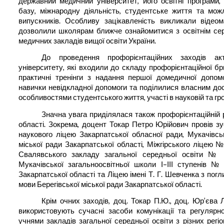
державний медичний університет, його освітні програми,
базу, міжнародну діяльність, студентське життя та можл
випускників. Особливу зацікавленість викликали відеома
дозволили школярам ближче ознайомитися з освітнім се
медичних закладів вищої освіти України.
До проведення профорієнтаційних заходів ак
університету, які входили до складу профорієнтаційної б
практичні тренінги з надання першої домедичної допом
навички невідкладної допомоги та поділилися власним дос
особливостями студентського життя, участі в науковій та гр
Значна увага приділялася також профорієнтаційній 
області. Зокрема, доцент Токар Петро Юрійович провів зу
наукового ліцею Закарпатської обласної ради, Мукачівс
міської ради Закарпатської області, Міжгірського ліцею 
Свалявського закладу загальної середньої освіти № 
Мукачівської загальноосвітньої школи І–ІІІ ступенів №
Закарпатської області та Ліцею імені Т. Г. Шевченка з пог
мови Берегівської міської ради Закарпатської області.
Крім очних заходів, доц. Токар П.Ю., доц. Юр’єва 
використовують сучасні засоби комунікації та регулярно
учнями закладів загальної середньої освіти з різних регі