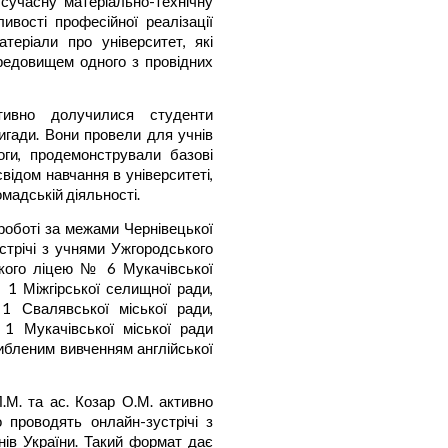
 сучасну матеріально-технічну
ивості професійної реалізації
теріали про університет, які
редовищем одного з провідних
тивно долучилися студенти
ригади. Вони провели для учнів
оги, продемонстрували базові
відом навчання в університеті,
омадській діяльності.
роботі за межами Чернівецької
стрічі з учнями Ужгородського
ького ліцею № 6 Мукачівської
№ 1 Міжгірської селищної ради,
1 Свалявської міської ради,
 1 Мукачівської міської ради
либленим вивченням англійської
Л.М. та ас. Козар О.М. активно
 проводять онлайн-зустрічі з
онів України. Такий формат дає