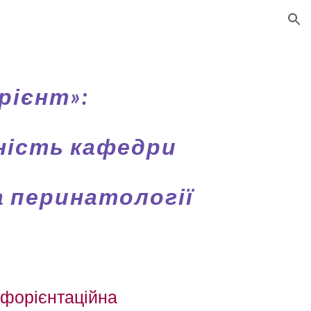
ion
рієнт»:
ність кафедри
а перинатології
форієнтаційна